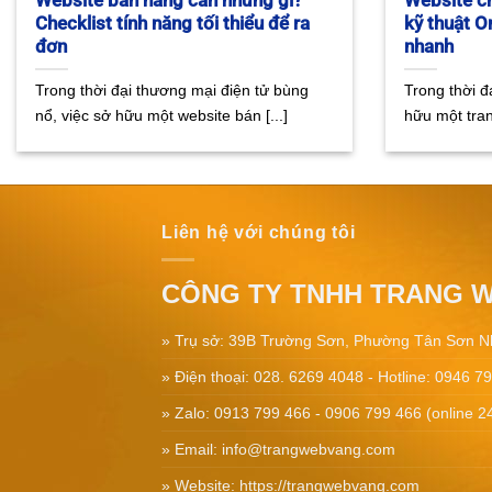
Website bán hàng cần những gì?
Website ch
Checklist tính năng tối thiểu để ra
kỹ thuật 
đơn
nhanh
Trong thời đại thương mại điện tử bùng
Trong thời đ
nổ, việc sở hữu một website bán [...]
hữu một tra
Liên hệ với chúng tôi
CÔNG TY TNHH TRANG 
» Trụ sở: 39B Trường Sơn, Phường Tân Sơn N
» Điện thoại: 028. 6269 4048 - Hotline: 0946 7
» Zalo: 0913 799 466 - 0906 799 466 (online 2
» Email:
info@trangwebvang.com
» Website:
https://trangwebvang.com