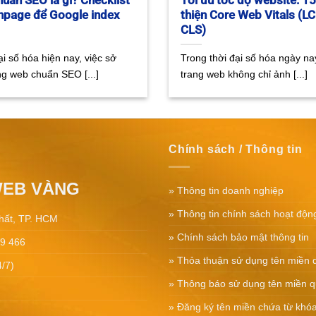
uẩn SEO là gì? Checklist
Tối ưu tốc độ website: 15
Onpage để Google index
thiện Core Web Vitals (LC
CLS)
ại số hóa hiện nay, việc sở
Trong thời đại số hóa ngày nay
ng web chuẩn SEO [...]
trang web không chỉ ảnh [...]
Chính sách / Thông tin
WEB VÀNG
»
Thông tin doanh nghiệp
»
Thông tin chính sách hoạt độn
hất, TP. HCM
»
Chính sách bảo mật thông tin
99 466
»
Thỏa thuận sử dụng tên miền 
4/7)
»
Thông báo sử dụng tên miền q
»
Đăng ký tên miền chứa từ khó