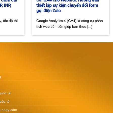
 cách cải
Cài GA4 cho website: Hướng dẫn
P, INP,
thiết lập sự kiện chuyển đổi form
gọi điện Zalo
, tốc độ tải
Google Analytics 4 (GA4) là công cụ phân
tích web tiên tiến giúp bạn theo [...]
g
quốc tế
uốc tế
a nhạy cảm