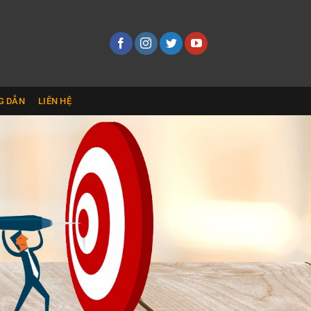
G DẪN
LIÊN HỆ