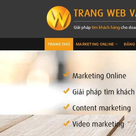
Bỏ
qua
nội
dung
TRANG CHỦ
MARKETING ONLINE
ĐĂNG 