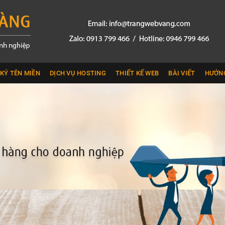
KÝ TÊN MIỀN
DỊCH VỤ HOSTING
THIẾT KẾ WEB
BÀI VIẾT
HƯỚN