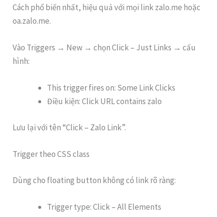
Cách phổ biến nhất, hiệu quả với mọi link zalo.me hoặc
oa.zalo.me.
Vào Triggers → New → chọn Click – Just Links → cấu
hình:
This trigger fires on: Some Link Clicks
Điều kiện: Click URL contains zalo
Lưu lại với tên “Click – Zalo Link”.
Trigger theo CSS class
Dùng cho floating button không có link rõ ràng:
Trigger type: Click – All Elements