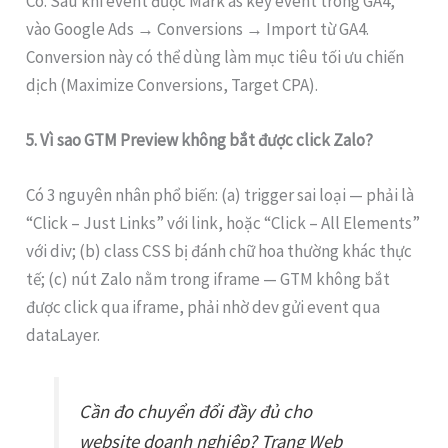
Có. Sau khi event được Mark as key event trong GA4,
vào Google Ads → Conversions → Import từ GA4.
Conversion này có thể dùng làm mục tiêu tối ưu chiến
dịch (Maximize Conversions, Target CPA).
5. Vì sao GTM Preview không bắt được click Zalo?
Có 3 nguyên nhân phổ biến: (a) trigger sai loại — phải là
“Click – Just Links” với link, hoặc “Click – All Elements”
với div; (b) class CSS bị đánh chữ hoa thường khác thực
tế; (c) nút Zalo nằm trong iframe — GTM không bắt
được click qua iframe, phải nhờ dev gửi event qua
dataLayer.
Cần đo chuyển đổi đầy đủ cho
website doanh nghiệp? Trang Web