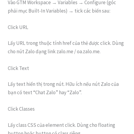
Vào GTM Workspace → Variables → Configure (góc
phải mục Built-In Variables) → tick các biến sau:
Click URL
Lấy URL trong thuộc tính href của thẻ được click. Dùng
cho nút Zalo dạng link zalo.me / oa.zalo.me.
Click Text
Lấy text hiển thị trong nút. Hữu ích nếu nút Zalo của
bạn có text “Chat Zalo” hay “Zalo”.
Click Classes
Lấy class CSS của element click. Dùng cho floating
button hoặc button có class riêng.